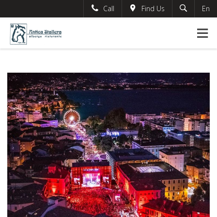
Call
Find Us
En
Search
English
German
This page can't load Google Maps correctly.
France
OK
Do you own this website?
Italian