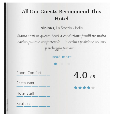
All Our Guests Recommend This
Hotel
Ninin63,
La Spezia - Italia
Siamo stati in questo hotel a conduzione familiare molto
Ab
to che
carino pulito e confortevole. ..in ottima posizione col suo
s
...
parcheggio privato...
Read more
4.0
1
2
3
Room Comfort
/ 5
Restaurant
Hotel Staff
Facilities