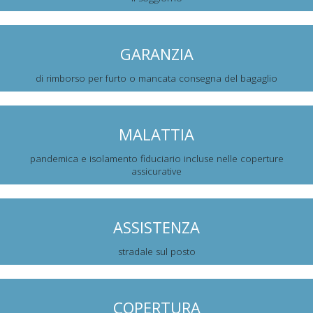
GARANZIA
di rimborso per furto o mancata consegna del bagaglio
MALATTIA
pandemica e isolamento fiduciario incluse nelle coperture
assicurative
ASSISTENZA
stradale sul posto
COPERTURA