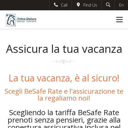
Call
Find Us
En
Search
English
German
This page can't load Google Maps correctly.
France
OK
Do you own this website?
Italian
Assicura la tua vacanza
La tua vacanza, è al sicuro!
Scegli BeSafe Rate e l'assicurazione te
la regaliamo noi!
Scegliendo la tariffa BeSafe Rate
prenoti senza pensieri, grazie alla
copertura assicurativa inclusa nel