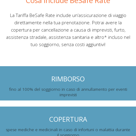
Cosa include BeSafe Rate
La Tariffa BeSafe Rate include un’assicurazione di viaggio
direttamente nella tua prenotazione. Potrai avere la
copertura per cancellazione a causa di imprevisti, furto,
assistenza stradale, assistenza sanitaria e altro* incluso nel
tuo soggiorno, senza costi aggiuntivi!
RIMBORSO
fino al 100% del soggiorno in caso di annullamento per eventi
imprevisti
COPERTURA
spese mediche e medicinali in caso di infortuni o malattia durante
il soggiorno